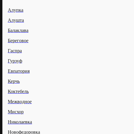
Алупка
Алушта
Балаклава
Береговое
Гаспра
Гурзуф
Евпатория
Керчь
Коктебель
Межводное
Мисхор
Николаевка
Новофедоровка