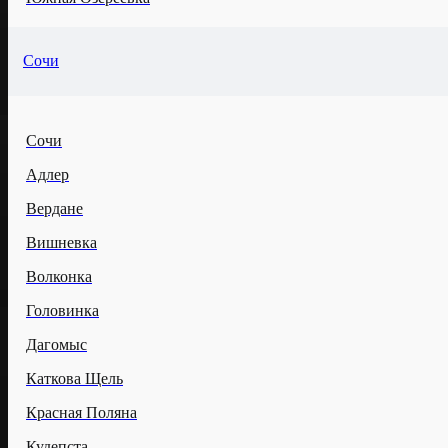
Сочи
Сочи
Адлер
Вердане
Вишневка
Волконка
Головинка
Дагомыс
Каткова Щель
Красная Поляна
Кудепста