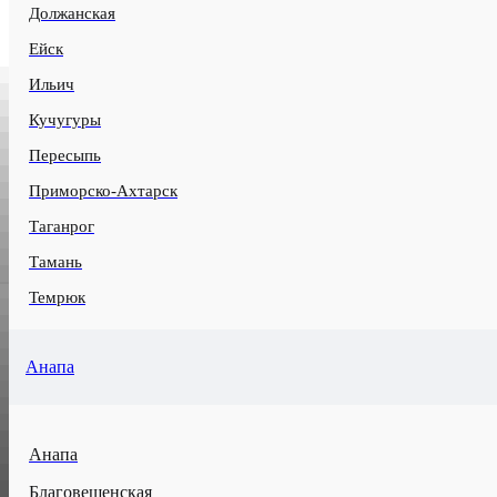
Должанская
Ейск
Ильич
Кучугуры
Пересыпь
Приморско-Ахтарск
Таганрог
Тамань
Темрюк
Анапа
Анапа
Благовещенская