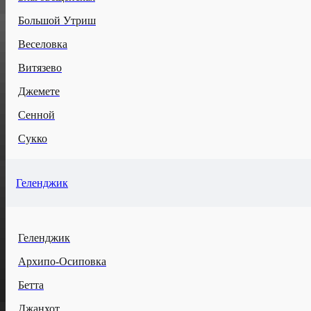
Большой Утриш
Веселовка
Витязево
Джемете
Сенной
Сукко
Геленджик
Геленджик
Архипо-Осиповка
Бетта
Джанхот