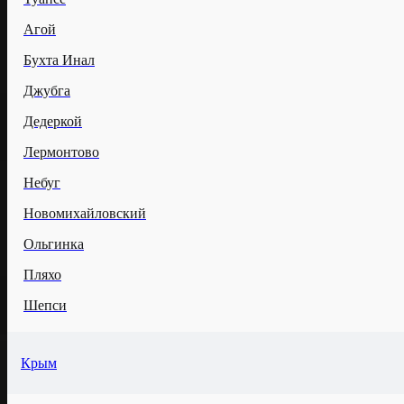
Агой
Бухта Инал
Джубга
Дедеркой
Лермонтово
Небуг
Новомихайловский
Ольгинка
Пляхо
Шепси
Крым