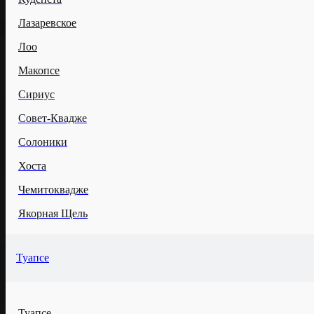
Лазаревское
Лоо
Макопсе
Сириус
Совет-Квадже
Солоники
Хоста
Чемитоквадже
Якорная Щель
Туапсе
Туапсе