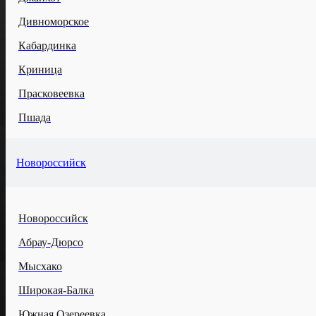
Дивноморское
Кабардинка
Криница
Прасковеевка
Пшада
Новороссийск
Новороссийск
Абрау-Дюрсо
Мысхако
Широкая-Балка
Южная Озереевка